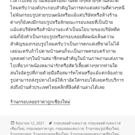
เวลาไปเที่ยวบ้านเพื่อนหรือสถานที่ต่างๆหลายๆท่านสังเกต
ไหมครับว่าองค์ประกอบสำคัญในการตกแต่งสถานที่ต่างๆหนี
ไม่พ้นกรอบรูปสวยๆบนผนังหรือแม้แต่บริษัทหรือห้างร้าน
ต่างๆก็ยังคงมีกรอบรูปหรือลักษณะกรอบลอยที่เป็นป้าย
แม้แต่บริษัทหรือสำนักงานจะทำเป็นนโยบายของบริษัทติด
ผนังก็ยังทำเป็นกรอบรูปหรือกรอบลอยติดผนังเห็นความ
สำคัญของกรอบรูปไหมครับว่าเป็นการตกแต่งที่ขาดไม่ได้
เลยนะครับถ้าไปตามบ้านคนก็จะเป็นภาพครอบครัวภาพ
บุคคลต่างๆในบ้านสมาชิกคนสำคัญในบ้านภาพงานแต่งภาพ
ไปเที่ยวภาพน้องหมาน่ารักหรือสัตว์เลี้ยงต่างๆหากท่านใด
สนใจอัดรูปที่ถ่ายด้วยมือถือสมาร์ทโฟนหรือแม้แต่กล้องถ่าย
รูปสามารถส่งรูปทางไลน์ให้เราอัดใส่กรอบได้เลยครับบริการ
ส่งถึงบ้านทั่วประเทศไทยคลิกที่ลิงค์ด้านล่างได้เลย
ร้านกรอบลอยราคาถูกเชียงใหม่
เขียน
ป้าย
มิถุนายน 12, 2021
กรอบลอยผ้าแคนวาส
,
กรอบลอยผ้าแคนวาส
เมื่อ
กำกับ
เชียงใหม่
,
กรอบลอยราคาถูก
,
กรอบลอยแคนวาส
,
ร้านกรอบรูปเชียงใหม่
,
ร้านกรอบลอย
,
ร้านกรอบลอยเชียงใหม่
,
ร้านกรอบลอยแคนวาสเชียงใหม่
,